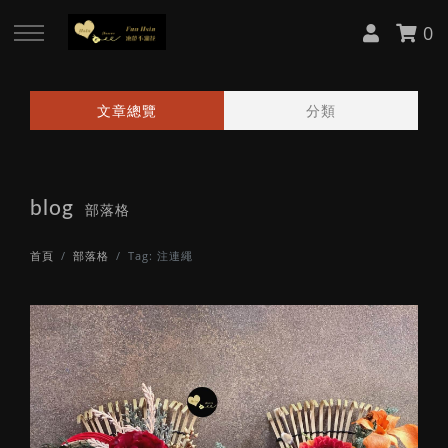
0
回主選單
回主選單
回主選單
回主選單
文章總覽
分類
關於 Fun Hsin
課程資訊
訂購區
媒體報導
blog
About Cynthia
日本 AUBE 不凋花證照課
日本花器
中央社報導
部落格
首頁
部落格
Tag: 注連繩
服務項目
日本 AUBE 不凋花講師會
日本花材
中央社專訪
韓國 BDRA 花禮物大師 Lv.1 證照
客製花禮
工商時報轉載
課
工商時報報導
韓國 BDRA 花禮物大師 Lv.2 證照
課