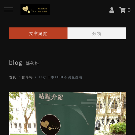
0
回主選單
回主選單
回主選單
回主選單
文章總覽
分類
關於 Fun Hsin
課程資訊
訂購區
媒體報導
blog
About Cynthia
日本 AUBE 不凋花證照課
日本花器
中央社報導
部落格
首頁
部落格
Tag: 日本AUBE不凋花證照
服務項目
日本 AUBE 不凋花講師會
日本花材
中央社專訪
韓國 BDRA 花禮物大師 Lv.1 證照
客製花禮
工商時報轉載
課
工商時報報導
韓國 BDRA 花禮物大師 Lv.2 證照
課