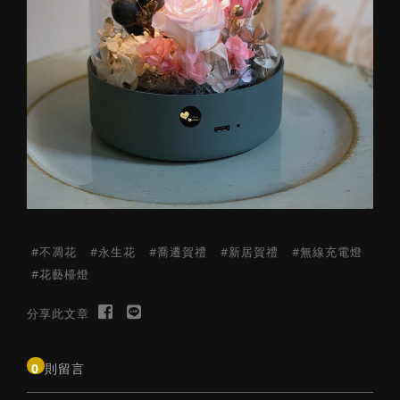
不凋花
永生花
喬遷賀禮
新居賀禮
無線充電燈
花藝檯燈
送出
分享此文章
0
則留言