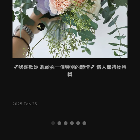
💕我喜歡妳 想給妳一個特別的戀情💕 情人節禮物特
輯
2025 Feb 25
2