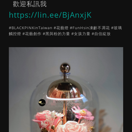
歡迎私訊我
https://lin.ee/BjAnxjK
#BLACKPINKinTaiwan #花藝燈 #FunHsin凍齡不凋花 #玻璃
觸控燈 #花藝創作 #黑與粉的力量 #女孩力量 #自信綻放