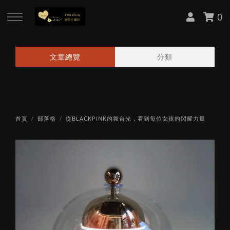
0
回主選單
回主選單
回主選單
回主選單
文章總覽
分類
關於 Fun Hsin
課程資訊
訂購區
媒體報導
About Cynthia
日本 AUBE 不凋花證照課
日本花器
中央社報導
首頁
部落格
從BLACKPINK的舞台光，看到每位女孩的閃耀力量
服務項目
日本 AUBE 不凋花講師會
日本花材
中央社專訪
韓國 BDRA 花禮物大師 Lv.1 證照
客製花禮
工商時報轉載
課
工商時報報導
韓國 BDRA 花禮物大師 Lv.2 證照
課