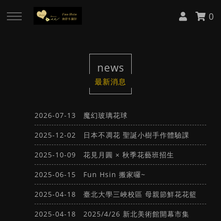
0
回主選單
回主選單
回主選單
回主選單
news
關於 Fun Hsin
課程資訊
訂購區
媒體報導
最新消息
About Cynthia
日本 AUBE 不凋花證照課
日本花器
中央社報導
2026-07-13
魔幻玻璃花球
服務項目
日本 AUBE 不凋花講師會
日本花材
中央社專訪
2025-12-02
日本不凋花 聖誕小樹手作體驗課
2025-10-09
花見月圓 × 秋季花藝班招生
韓國 BDRA 花禮物大師 Lv.1 證照
客製花禮
工商時報轉載
2025-06-15
Fun Hsin 搬家囉~
課
2025-04-18
臺北大學三峽校區 母親節鮮花花籃
工商時報報導
韓國 BDRA 花禮物大師 Lv.2 證照
2025-04-18
2025/4/26 新北美術館開幕市集
課