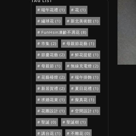
端午花禮 (1)
花 (1)
繡球花 (1)
新北美術館 (1)
FunHsin凍齡不凋花 (8)
市集 (2)
母親節花藝 (1)
節慶花藝 (2)
鮮花提籃 (1)
母親節 (1)
無線充電燈 (2)
花藝檯燈 (2)
端午掛飾 (1)
新居賀禮 (2)
夏日花禮 (1)
求婚花束 (1)
擬真花 (1)
花圈設計 (1)
空間設計 (1)
聖誕 (0)
聖誕樹 (1)
講台花 (1)
不雕花 (0)